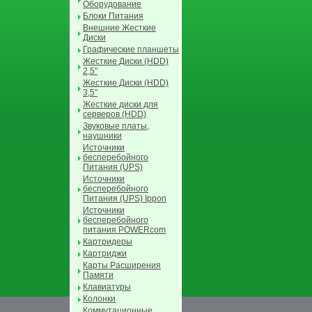
Оборудование
Блоки Питания
Внешние Жесткие
Диски
Графические планшеты
Жесткие Диски (HDD)
2,5"
Жесткие Диски (HDD)
3,5"
Жесткие диски для
серверов (HDD)
Звуковые платы,
наушники
Источники
бесперебойного
Питания (UPS)
Источники
бесперебойного
Питания (UPS) Ippon
Источники
бесперебойного
питания POWERcom
Картридеры
Картриджи
Карты Расширения
Памяти
Клавиатуры
Колонки
Коммутационные