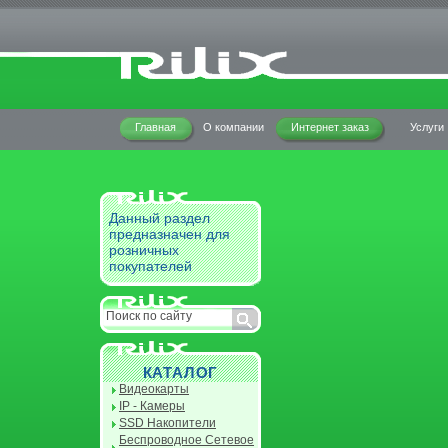
Главная
О компании
Интернет заказ
Услуги
Данный раздел
предназначен для
розничных
покупателей
КАТАЛОГ
Видеокарты
IP - Камеры
SSD Накопители
Беспроводное Сетевое